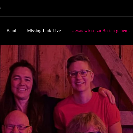
0
Band
Missing Link Live
…was wir so zu Besten geben..