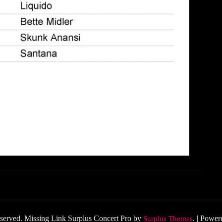
served. Missing Link
Surplus Concert Pro by
.
|
Power
Surplus Themes